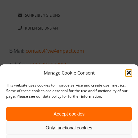
SCHREIBEN SIE UNS
RUFEN SIE UNS AN
E-Mail:
contact@we4impact.com
Telefon:
+49 173 6273926
Manage Cookie Consent
This website uses cookies to improve service and create user metrics.
Some of these cookies are essential for the use and functionality of our
page. Please see our data policy for further information.
Accept cookies
Only functional cookies